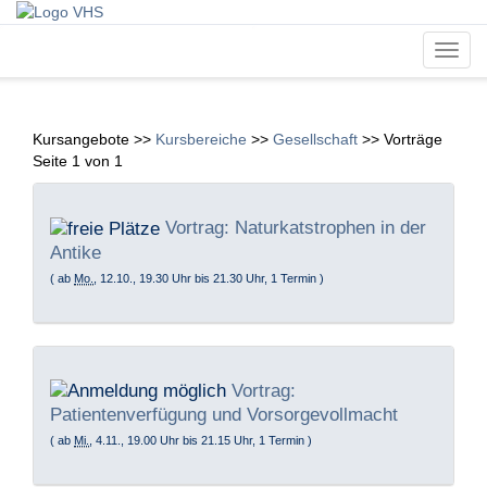
Toggl
navig
Kursangebote
>>
Kursbereiche
>>
Gesellschaft
>>
Vorträge
Seite 1 von 1
Vortrag: Naturkatstrophen in der
Antike
( ab
Mo.
, 12.10., 19.30 Uhr bis 21.30 Uhr, 1 Termin )
Vortrag:
Patientenverfügung und Vorsorgevollmacht
( ab
Mi.
, 4.11., 19.00 Uhr bis 21.15 Uhr, 1 Termin )