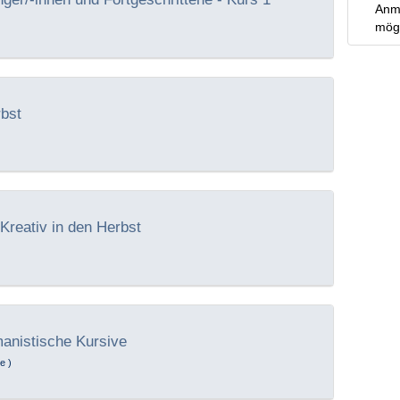
)
rbst
 Kreativ in den Herbst
)
manistische Kursive
e )