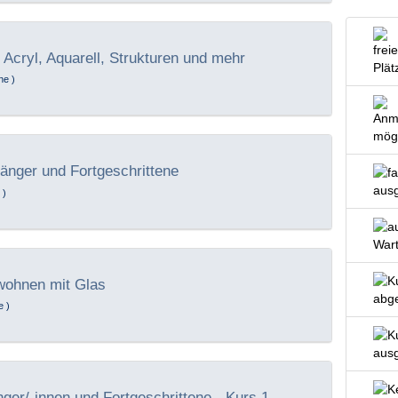
 Acryl, Aquarell, Strukturen und mehr
ne )
änger und Fortgeschrittene
 )
wohnen mit Glas
e )
ger/-innen und Fortgeschrittene - Kurs 1