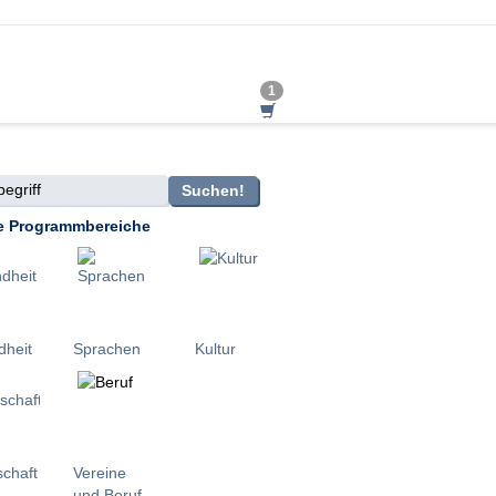
1
griff
Suchen!
e Programmbereiche
heit
Sprachen
Kultur
schaft
Vereine
und Beruf